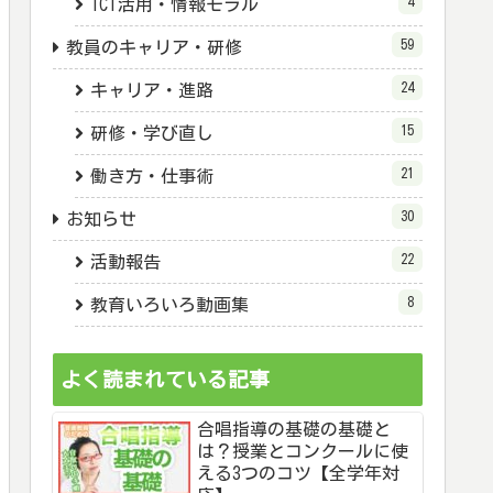
4
ICT活用・情報モラル
59
教員のキャリア・研修
24
キャリア・進路
15
研修・学び直し
21
働き方・仕事術
30
お知らせ
22
活動報告
8
教育いろいろ動画集
よく読まれている記事
合唱指導の基礎の基礎と
は？授業とコンクールに使
える3つのコツ【全学年対