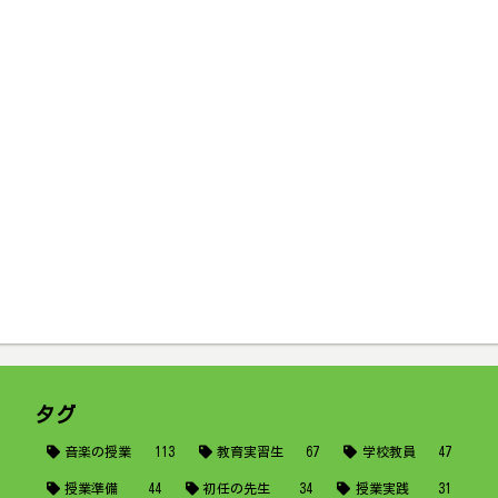
タグ
音楽の授業
113
教育実習生
67
学校教員
47
授業準備
44
初任の先生
34
授業実践
31