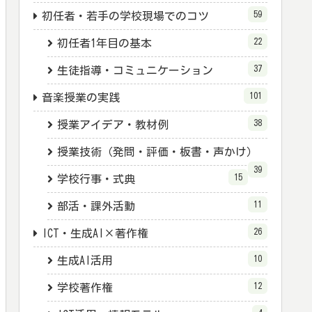
59
初任者・若手の学校現場でのコツ
22
初任者1年目の基本
37
生徒指導・コミュニケーション
101
音楽授業の実践
38
授業アイデア・教材例
授業技術（発問・評価・板書・声かけ）
39
15
学校行事・式典
11
部活・課外活動
26
ICT・生成AI×著作権
10
生成AI活用
12
学校著作権