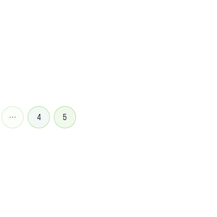
…
4
5