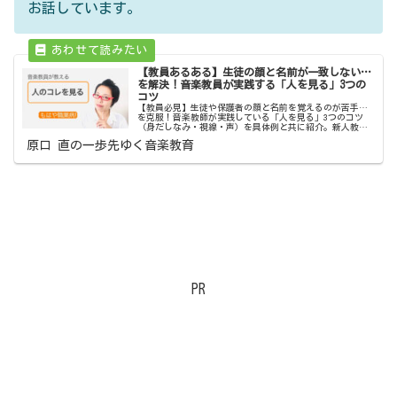
お話しています。
【教員あるある】生徒の顔と名前が一致しない…
を解決！音楽教員が実践する「人を見る」3つの
コツ
【教員必見】生徒や保護者の顔と名前を覚えるのが苦手…
を克服！音楽教師が実践している「人を見る」3つのコツ
（身だしなみ・視線・声）を具体例と共に紹介。新人教員
からベテランまで、日々のコミュニケーションに役立つ観
原口 直の一歩先ゆく音楽教育
察術です。
PR