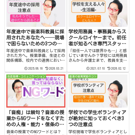
年度途中で音楽科教員に採
学校用務員・事務員からス
用されたあなたへ──現場
クールロイヤーまで。初任
で困らないための3つの心
者が知るべき専門スタッフ
得
との連携術
年度途中で音楽科教員として採用
「担任一人では限界かも…」と感
された方へ。授業準備、生徒との
じていませんか？学校には用務員
関係構築、校内での連携において
さんから弁護士まで、教員を支え
押さえておきたい3つの心得を、
る多くの専門家がいます。初任者
2025.06.16
2026.03.21
2021.07.10
2026.02.12
実体験に基づいて丁寧に解説しま
が知っておきたい彼らの役割と、
す。
明日から使える連携のコツを具体
生徒指導・コミュニケーション
音楽の教育実習のコツ
的に解説します。
「音痴」は禁句？音楽の授
学校での学生ボランティア
業からNGワードをなくすた
が絶対に知っておくべき3
めの人権・能力・信条のチ
つの注意点
ェックリスト
音楽の授業でのNGワードとは？
学校現場で学生ボランティアとし