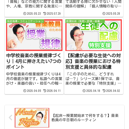
「音痴」などの能力に関する言葉
て活動する際に欠かせない「人間
や、人権、宗教に関する発言につ
関係の理解」「個人情報の取り扱
いて、音楽教師が注意すべき点を
い」「情報共有」の3つの注意点
2020.05.23
2025.07.29
2025.05.28
解説。生徒の心を傷つけず、信頼
を解説。失敗しないために知って
を育むための言葉選びのヒント。
おきたい具体例と心得を詳しく紹
生徒指導・コミュニケーション
授業技術（発問・評価・板書・声かけ）
介します。
中学校音楽の授業規律づく
【配慮が必要な生徒への対
り｜4月に押さえたい7つの
応】音楽の授業における特
ポイント
別支援と具体的な配慮
中学校音楽の授業規律づくりは4
「この子のために、どうすれ
月の徹底が鍵です。私語への言葉
ば…？」シリーズ第1弾では、音
がけ・楽器の扱い・担任への報告
楽の授業で必要な「特別支援」の
まで、音楽教員歴10年の私の実
基本と、具体的な配慮のポイント
2020.04.05
2026.04.11
2020.04.18
2026.04.02
体験をもとに解説します。
を解説。生徒一人ひとりに寄り添
う授業づくりの、最初のヒントが
ここにあります。
【起床〜授業開始まで何をする？】音楽
教員の平日朝のルーティン