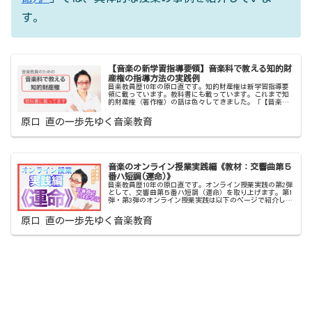
す。
【音楽の新学習指導要領】音楽科で教える知的財
産権の指導方法の実践例
音楽教員歴10年の原口直です。知的財産権は新学習指導要
領に載っています。教科書にも載っています。これまで知
的財産権（著作権）の話は色々してきました。「【音楽の
新学習指導要領】音楽教員のための3つの改訂ポイント解
説」は、教育芸術社『中学校音楽...
原口 直の一歩先ゆく音楽教育
音楽のオンライン授業実践編《教材：交響曲第５
番ハ短調(運命)》
音楽教員歴10年の原口直です。オンライン授業実践の第2弾
として、交響曲第５番ハ短調（運命）を取り上げます。第1
弾・第3弾のオンライン授業実践は以下のページで紹介して
おりますオンライン授業の第1弾【春 第1楽章】はこちら
ですオンライン授業の第...
原口 直の一歩先ゆく音楽教育