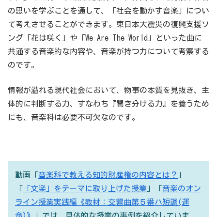
の思いを学ぶことを通して、「社会を動かす音楽」につい
て考えさせることができます。東日本大震災の復興支援ソ
ング「花は咲く」や「We Are The World」といった曲に
共通する音楽的な内容や、音楽が持つ力について考察する
のです。
情報が溢れる現代社会において、物事の本質を見抜き、主
体的に判断する力、すなわち『聞き分ける力』を養うため
にも、音楽科は必要不可欠なのです。
動画「
音楽科で教える知的財産権の内容とは？
」
「
「文楽」をテーマに取り上げた授業
」「
音楽のオン
ライン授業実践編《教材：交響曲第５番ハ短調(運
命)》
」では、具体的な授業の事例を紹介していま