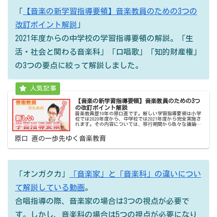
「
【音楽の新学習指導要領】音楽教員のための3つの
改訂ポイント解説
」
2021年度からの中学校の学習指導要領の解説。「生
活・社会と関わる音楽科」「口唱歌」「知的財産権」
の3つの要点に絞って解説しました。
【音楽の新学習指導要領】音楽教員のための3つ
の改訂ポイント解説
音楽教員歴10年の原口直です。新しい学習指導要領は小学
校では2020年度から、中学校では2021年度から完全実施さ
れます。その内容については、移行期間から色々な議論が
されたり、発表がされたりしていますが、現場レベルでは
どのようなことに注意...
原口 直の一歩先ゆく音楽教育
「オンガクカ」
「音楽家」と「音楽科」の違いについ
て解説している動画
。
合唱指導の際、音楽家の場合は3つの視点が必要で
す。しかし、音楽科の場合は5つの視点が必要になり