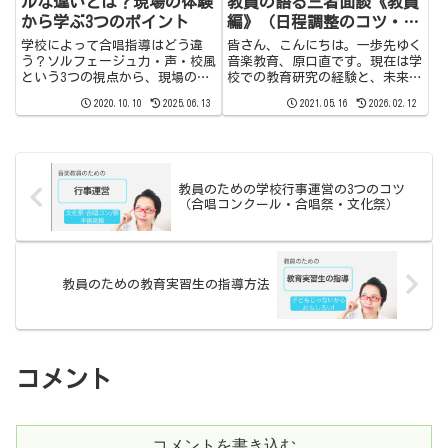
ルな違いとは？現場の体験
教員の語る三者面談《教員
から学ぶ3つのポイント
編》（日程調整のコツ・世
間話に終始しないように）
学校によって合唱指導はどう違
皆さん、こんにちは。一歩先ゆく
う？ソルフェージュ力・声・校風
音楽教育、原口直です。現在は学
という3つの視点から、現場のリ
校での教育研究の経験と、未来に
アルな体験をもとに詳しく解説。
つながる新しい学びについて情報
2020.10.10
2025.06.13
2021.05.16
2026.02.12
音楽教員・教育実習生必見の内容
発信しています。このYouTubeチ
です。
ャンネルでは学び続ける先生と学
生さんのために、学校で役立つ情
報と提案を発信しています...
教員のための学校行事運営の3つのコツ
（合唱コンクール・合唱祭・文化祭）
教員のための教育実習生の指導方法
コメント
コメントを書き込む