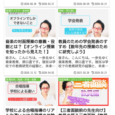
を迎え入れる側…教員側はどのよ
す。学校に必ずある図書室ただの
2020.08.26
2026.03.21
2020.08.05
2026.03.21
うな心構えをしたらいいでしょう
本の保管室ではありません。授業
か。私は指導教員として約50名
で活用すると、とても便利な場所
授業アイデア・教材例
研修・学び直し
の教育実習生を指導しました。そ
です。私は音楽の授業の時よく図
の...
書室を利用していました。授業を
行...
音楽の対面授業の意義・役
教員のための学会発表のす
割とは？【オンライン授業
すめ【数年先の授業のため
を知ったから見えた！】
に研究しよう】
皆さん、こんにちは。一歩先ゆく
皆さん、こんにちは。一歩先ゆく
音楽教育、原口直です。現在は学
音楽教育、原口直です。現在は学
校での教育研究の経験と、未来に
校での教育研究の経験と、未来に
つながる新しい学びについて情報
つながる新しい学びについて情報
2020.12.12
2026.04.02
2021.03.29
2026.03.21
発信しています。このYouTubeチ
発信しています。このYouTubeチ
ャンネルでは学び続ける先生と学
ャンネルでは学び続ける先生と学
授業技術（発問・評価・板書・声かけ）
生徒指導・コミュニケーション
生さんのために、学校で役立つ情
生さんのために、学校で役立つ情
報と提案を発信しています...
報と提案を発信しています...
学校による合唱指導のリア
【三者面談前の先生向け】