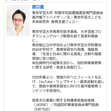
原口直
東京学芸大学 附属学校図書館運営専門委員会
著作権アドバイザー／元・東京学芸大こども
未来研究所 教育支援フェロー
東京学芸大学教育学部卒業後、大手芸能プロ
ダクショングループ勤務を経て音楽科教諭
に。
東京都公立中学校および東京学芸大学附属世
田谷中学校で、教育実習生の指導、進路指
導、「生活と社会に関わる音楽」分野の授業
実践に取り組む。
会社員時代の経験を活かし、知的財産権教育
に関する研究・発表も多数行う。
2020年春より、教室の外へとフィールドを広
げ、YouTube・ウェブサイト・講演活動を通し
て、教員や教育実習生に向けた著作権教育コ
ンテンツを発信中。
音楽文化事業に関する有識者委員会委員
（JASRAC）／共通目的事業委員会専門委員
（SARTRAS）