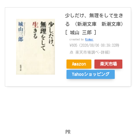
少しだけ、無理をして生き
る （新潮文庫 新潮文庫）
[ 城山 三郎 ]
created by
Rinker
¥605
(2026/08/06 08:39:32時
点 楽天市場調べ-
詳細)
Amazon
楽天市場
Yahooショッピング
PR