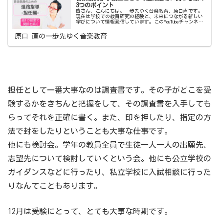
3つのポイント
皆さん、こんにちは。一歩先ゆく音楽教育、原口直です。
現在は学校での教育研究の経験と、未来につながる新しい
学びについて情報発信しています。このYouTubeチャンネル
では学び続ける先生と学生さんのために、学校で役立つ情
報と提案を発信しています...
原口 直の一歩先ゆく音楽教育
担任として一番大事なのは調査書です。その子がどこを受
験するかをきちんと把握をして、その調査書を入手しても
らってそれを正確に書く。また、印を押したり、指定の方
法で封をしたりということも大事な仕事です。
他にも検討会。学年の教員全員で生徒一人一人の出願先、
志望先について検討していくという会。他にも公立学校の
ガイダンスなどに行ったり、私立学校に入試相談に行った
りなんてこともあります。
12月は受験にとって、とても大事な時期です。