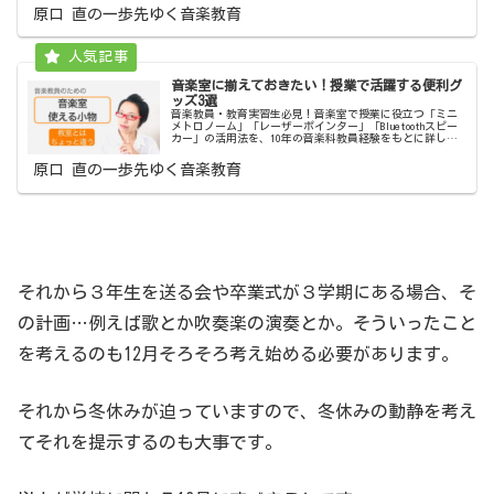
現在の音楽室を見直したい先生にも役立つヒントが満載で
原口 直の一歩先ゆく音楽教育
す。
音楽室に揃えておきたい！授業で活躍する便利グ
ッズ3選
音楽教員・教育実習生必見！音楽室で授業に役立つ「ミニ
メトロノーム」「レーザーポインター」「Bluetoothスピー
カー」の活用法を、10年の音楽科教員経験をもとに詳しく
紹介します。準備や予算計画の参考にぜひ。
原口 直の一歩先ゆく音楽教育
それから３年生を送る会や卒業式が３学期にある場合、そ
の計画…例えば歌とか吹奏楽の演奏とか。そういったこと
を考えるのも12月そろそろ考え始める必要があります。
それから冬休みが迫っていますので、冬休みの動静を考え
てそれを提示するのも大事です。