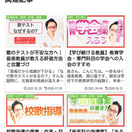
授業技術（発問・評価・板書・声かけ）
研修・学び直し
歌のテストが不安な方へ｜
【学び続ける教員】教育学
音楽教員が教える評価方法
会・専門科目の学会への入
と位置づけ
会のすすめ
「音痴だから成績が下がる」「な
皆さん、こんにちは。一歩先ゆく
ぜ歌のテストがあるの？」そんな
音楽教育、原口直です。現在は学
疑問に、元音楽科教員が答えま
校での教育研究の経験と、未来に
す。評価の観点・重みづけの工
つながる新しい学びについて情報
2022.02.26
2026.07.20
2021.04.04
2026.03.21
夫・カラオケと違う理由まで、学
発信しています。このYouTubeチ
習指導要領に基づいてわかりやす
ャンネルでは学び続ける先生と学
授業アイデア・教材例
授業技術（発問・評価・板書・声かけ）
く解説します。
生さんのために、学校で役立つ情
報と提案を発信しています...
校歌指導の極意：作者・目
【音楽科の指導案】「ある