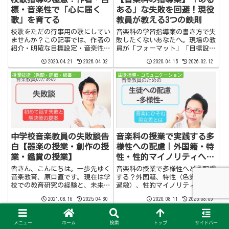
標・音楽性で「心に届く
ある」な失敗を回避！現役
歌」を育てる
教員が教える3つの鉄則
校歌をただの行事用の歌にしてい
音楽科の学習指導案の書き方で失
ませんか？この記事では、作者の
敗したくないあなたへ。現場の教
紹介・明確な目標設定・音楽性の
員が「フォーマット」「目標設
重視という3つの視点から、生徒
定」「学習指導要領」の3つの鉄
2020.04.21
2026.04.02
2020.04.15
2026.02.12
の心に届く校歌指導の方法を詳し
則を具体的に解説。この記事を読
く解説します。音楽教員必見の実
めば、指導案作成の悩みがスッキ
授業技術（発問・評価・板書・声かけ）
生徒指導・コミュニケーション
践的なヒントが満載。
リ解決します。
中学校音楽教員の失敗談告
音楽科の授業で実践する多
白【器楽の授業・創作の授
様性への配慮｜外国籍・特
業・鑑賞の授業】
性・性的マイノリティへの
具体的なアプローチ
皆さん、こんにちは。一歩先ゆく
音楽科の授業で多様性へどう配慮
音楽教育、原口直です。現在は学
する？外国籍、特性（色覚・聴覚
校での教育研究の経験と、未来に
過敏）、性的マイノリティの生徒
つながる新しい学びについて情報
への具体的な指導法を、音楽教員
2021.08.16
2025.04.30
2020.08.11
2025.08.09
発信しています。このYouTubeチ
が解説。明日から実践できるヒン
ャンネルでは学び続ける先生と学
トが満載です。
生さんのために、学校で役立つ情
メニュー
ホーム
検索
トップ
サイドバー
報と提案を発信しています...