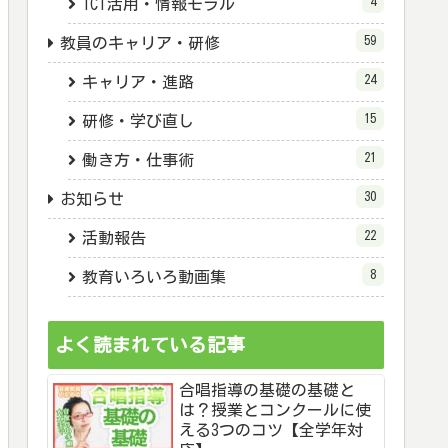
4
ICT活用・情報モラル
59
教員のキャリア・研修
24
キャリア・進路
15
研修・学び直し
21
働き方・仕事術
30
お知らせ
22
活動報告
8
教育いろいろ動画集
よく読まれている記事
合唱指導の基礎の基礎と
は？授業とコンクールに使
える3つのコツ【全学年対