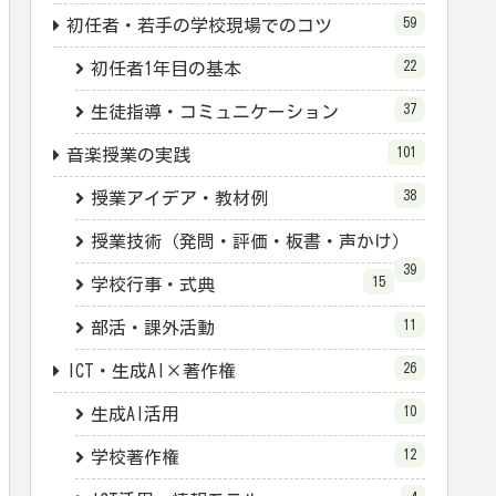
59
初任者・若手の学校現場でのコツ
22
初任者1年目の基本
37
生徒指導・コミュニケーション
101
音楽授業の実践
38
授業アイデア・教材例
授業技術（発問・評価・板書・声かけ）
39
15
学校行事・式典
11
部活・課外活動
26
ICT・生成AI×著作権
10
生成AI活用
12
学校著作権