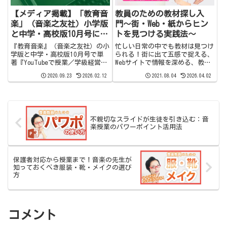
【メディア掲載】「教育音
教員のための教材探し入
楽」（音楽之友社）小学版
門〜街・Web・紙からヒン
と中学・高校版10月号に掲
トを見つける実践法〜
載されました。【著者に聞
『教育音楽』（音楽之友社）の小
忙しい日常の中でも教材は見つけ
く】
学版と中学・高校版10月号で単
られる！街に出て五感で捉える、
著『YouTubeで授業／学級経営や
Webサイトで情報を深める、教科
ってみた！』を紹介していただき
書を読み直す——現役教員が実践
2020.09.23
2026.02.12
2021.08.04
2026.04.02
ました。新しい書籍や楽譜の紹介
する教材探しの具体的な方法を詳
をする「新刊案内」。そして、新
しく紹介します。
刊の著者にインタビューをする
「著者に聞く」の２ヶ所に掲...
不親切なスライドが生徒を引き込む：音
楽授業のパワーポイント活用法
保護者対応から授業まで！音楽の先生が
知っておくべき服装・靴・メイクの選び
方
コメント