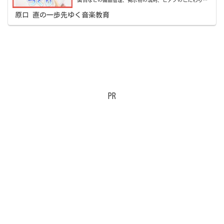
面台などの備品管理、掲示物の活用、ピアノのこだわりま
で5つの視点で解説します。新任・異動の先生はもちろん、
現在の音楽室を見直したい先生にも役立つヒントが満載で
原口 直の一歩先ゆく音楽教育
す。
PR