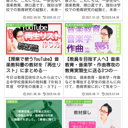
皆さん、こんにちは。一歩先ゆく
皆さん、こんにちは。一歩先ゆく
音楽教育、原口直です。現在は学
音楽教育、原口直です。現在は学
校での教育研究の経験と、未来に
校での教育研究の経験と、未来に
つながる新しい学びについて情報
つながる新しい学びについて情報
2022.05.03
2026.02.27
2021.01.03
2025.04.30
発信しています。このYouTubeチ
発信しています。このYouTubeチ
ャンネルでは学び続ける先生と学
ャンネルでは学び続ける先生と学
授業アイデア・教材例
音楽の教育実習のコツ
生さんのために、学校で役立つ情
生さんのために、学校で役立つ情
報と提案を発信しています...
報と提案を発信しています...
【授業で使うYouTube】音
【教員を目指す人へ】音楽
楽教科書の教材を「再生リ
教育・音楽学・作曲専攻の
スト」にまとめる
教育実習生に送る3つのア
（YouTube広告対策も紹
ドバイス
今日は教育芸術社さんから出てい
今回は、音楽教育・音楽学・作曲
介）
る中学校音楽科の教科書『令和３
などを専攻する学生の皆さんに向
年度 中学生の音楽２・３下』に
けて、教育実習において気をつけ
載っている「ポピュラー音楽のジ
てほしいポイントをお話ししま
2021.06.30
2025.04.30
2020.06.11
2025.07.04
ャンル(日本編)」にたくさんの教
す。合唱指導に対する心構え教育
材が載っていますので、これを１
実習では合唱指導が入る場合があ
活動報告
授業アイデア・教材例
つの再生リストにまとめる過程を
ります。歌やピアノにあまり自信
お見せします。授業・学級経
がないという方もいるかもしれま
営...
せ...