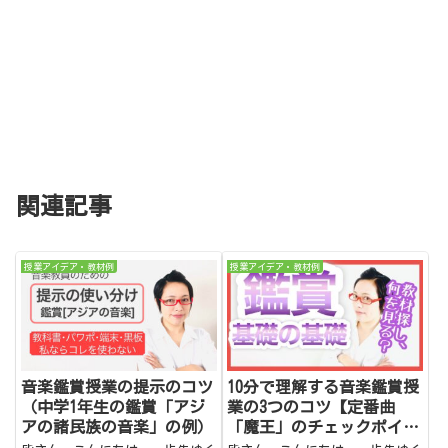
関連記事
授業アイデア・教材例
授業アイデア・教材例
音楽鑑賞授業の提示のコツ
10分で理解する音楽鑑賞授
（中学1年生の鑑賞「アジ
業の3つのコツ【定番曲
アの諸民族の音楽」の例）
「魔王」のチェックポイン
トも紹介】