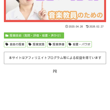
2020.04.26
2026.02.27
授業技術（発問・評価・板書・声かけ）
音楽の授業
授業実践
授業準備
板書・パワポ
本サイトはアフィリエイトプログラム等による収益を得ています
PR