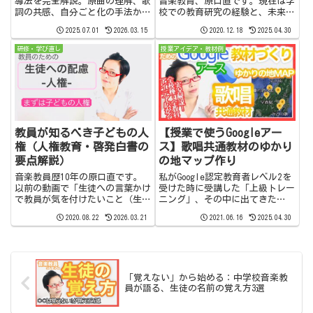
導法を完全解説。原曲の理解、歌
音楽教育、原口直です。現在は学
詞の共感、自分ごと化の手法か
校での教育研究の経験と、未来に
ら、授業での実践アイデア、指導
つながる新しい学びについて情報
2025.07.01
2026.03.15
2020.12.18
2025.04.30
の行き詰まりを防ぐ工夫まで、音
発信しています。このYouTubeチ
楽授業をよりリアルで深い学びに
ャンネルでは学び続ける先生と学
研修・学び直し
授業アイデア・教材例
導くヒントが満載。
生さんのために、学校で役立つ情
報と提案を発信しています...
教員が知るべき子どもの人
【授業で使うGoogleアー
権（人権教育・啓発白書の
ス】歌唱共通教材のゆかり
要点解説）
の地マップ作り
音楽教員歴10年の原口直です。
私がGoogle認定教育者レベル2を
以前の動画で「生徒への言葉かけ
受けた時に受講した「上級トレー
で教員が気を付けたいこと（生徒
ニング」、その中に出てきた
へのNGワードとは？）」というの
Googleアースの活用方法につい
2020.08.22
2026.03.21
2021.06.16
2025.04.30
を取り上げました。その中の一つ
てご紹介します。授業・学級経営
に、人権という言葉を挙げまし
でGoogleのサービスを使う方法
た。人権は大学で学ぶかもしれま
を具体的に紹介している動画リス
せんが、なかなか深く学ばなか
ト「【先生向け】学校...
っ...
「覚えない」から始める：中学校音楽教
員が語る、生徒の名前の覚え方3選