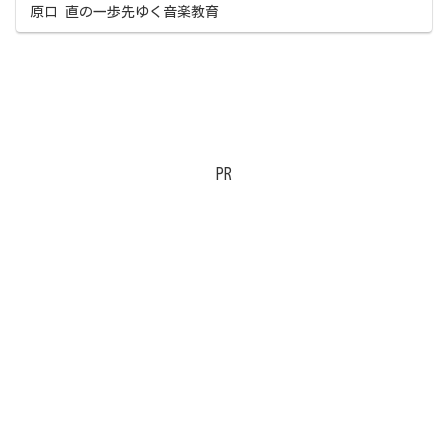
説」は、教育芸術社『中学校音楽...
原口 直の一歩先ゆく音楽教育
PR