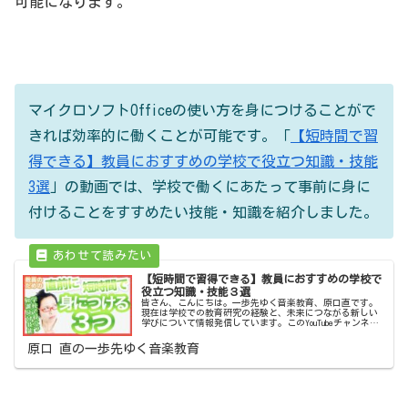
可能になります。
マイクロソフトOfficeの使い方を身につけることがで
きれば効率的に働くことが可能です。「
【短時間で習
得できる】教員におすすめの学校で役立つ知識・技能
3選
」の動画では、学校で働くにあたって事前に身に
付けることをすすめたい技能・知識を紹介しました。
【短時間で習得できる】教員におすすめの学校で
役立つ知識・技能３選
皆さん、こんにちは。一歩先ゆく音楽教育、原口直です。
現在は学校での教育研究の経験と、未来につながる新しい
学びについて情報発信しています。このYouTubeチャンネル
では学び続ける先生と学生さんのために、学校で役立つ情
報と提案を発信しています...
原口 直の一歩先ゆく音楽教育