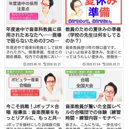
年度途中で音楽科教員に採
教員のための夏休みの準備
用されたあなたへ──現場
（学校の先生は何をしてる
で困らないための3つの心
のか？）
得
年度途中で音楽科教員として採用
音楽教員歴10年の原口直です。
された方へ。授業準備、生徒との
いよいよ始まる夏休み。生徒にと
関係構築、校内での連携において
ってはうれしい夏休み。受験生に
押さえておきたい3つの心得を、
とってはちょっと苦しい夏休み…
2025.06.16
2026.03.21
2020.07.04
2026.03.21
実体験に基づいて丁寧に解説しま
かもしれません。では、先生にと
す。
っては夏休みはどのようなもので
授業アイデア・教材例
授業技術（発問・評価・板書・声かけ）
しょうか。先生が考える夏休みの
準備。３つに分けてお話ししま
す...
今こそ挑戦！Jポップ×合
音楽教員が驚いた全国レベ
唱 指導法：音楽授業をも
ルの合唱団での体験（練習
っとリアルに、もっと共感
時間・練習内容・モチベー
的に
ション）
Jポップを題材にした合唱曲の指
皆さん、こんにちは。一歩先ゆく